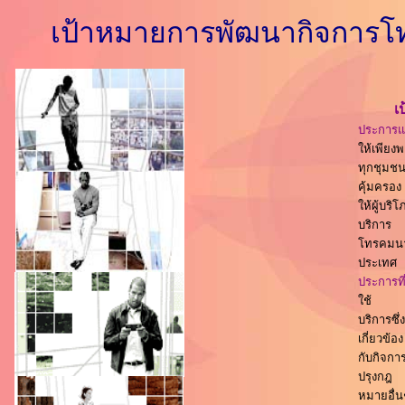
เป้าหมายการพัฒนากิจการ
เ
ประการ
ให้เพียง
ทุกชุมชน
คุ้มครอง
ให้ผู้บร
บริการ
โทรคมนาค
ประเทศ
ประการที
ใช้
บริการซ
เกี่ยวข้อง
กับกิจก
ปรุงกฎ
หมายอื่