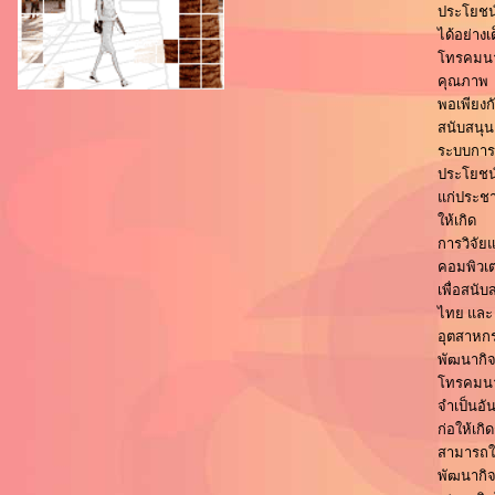
ประโยชน
ได้อย่างเ
โทรคมนา
คุณภาพ
พอเพียง
สนับสนุน
ระบบการศ
ประโยชน
แก่ประช
ให้เกิด
การวิจั
คอมพิวเต
เพื่อสน
ไทย และ
อุตสาหกร
พัฒนากิ
โทรคมนาค
จำเป็นอั
ก่อให้เก
สามารถ
พัฒนากิ