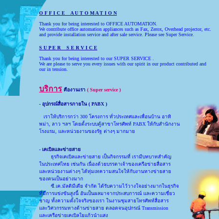
O F F I C E A U T O M A T I O N
Thank you for being interested to OFFICE AUTOMATION.
We contribute office automation appliances such as Fax, Zerox, Overhead projector, etc.
and provide installation service and after sale service. Please see Super Service.
S U P E R S E R V I C E
Thank you for being interested to our SUPER SERVICE .
We are please to serve you every issues with our spirit in our product contributed and
our in tension.
บริการ
คืองานเรา
( Super service )
- อุปกรณ์สื่อสารภายใน ( PABX )
เราให้บริการกว่า 300 โครงการ ทั่วประเทศและเพื่อนบ้าน อาทิ
พม่า, ลาว ฯลฯ โดยตั้งระบบตู้สาขาโทรศัพท์ PABX ให้กับสำนักงาน
โรงแรม, และหน่วยงานของรัฐ ต่างๆ มากมาย
- เคเบิลและข่ายสาย
ธุรกิจเคเบิลและข่ายสาย เป็นกิจกรรมที่ เรามีบทบาทสำคัญ
ในประเทศไทย เช่นกัน เนื่องด้วยบรรดาเจ้าของเครือข่ายสื่อสาร
และหน่วยงานต่างๆ ได้ทุ่มเทความสนใจให้กับงานทางข่ายสาย
ของตนเป็นอย่างมาก
ซี.เค.มัลติมีเดีย จำกัด ได้รับความไว้วางใจอย่างมากในธุรกิจ
ที่มีการแข่งขันสูงนี้ อันเป็นผลมาจากประสบการณ์ และความเชี่ยว
ชาญ ทั้งความตั้งใจจริงของเรา ในงานชุมสายโทรศัพท์สื่อสาร
และวิศวกรรมทางด้านข่ายสาย ตลอดจนอุปกรณ์ Transmission
และเครือข่ายเคเบิลใยแก้วนำแสง